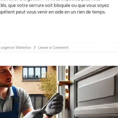
clés, que votre serrure soit bloquée ou que vous soyez
mpétent peut vous venir en aide en un rien de temps.
on
r urgence Waterloo
Leave a Comment
Serrurier
Waterloo
Urgence
–
Votre
Solution
Rapide
et
Efficace