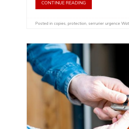
CONTINUE READING
Posted in
copies
,
protection
,
serrurier urgence Wat