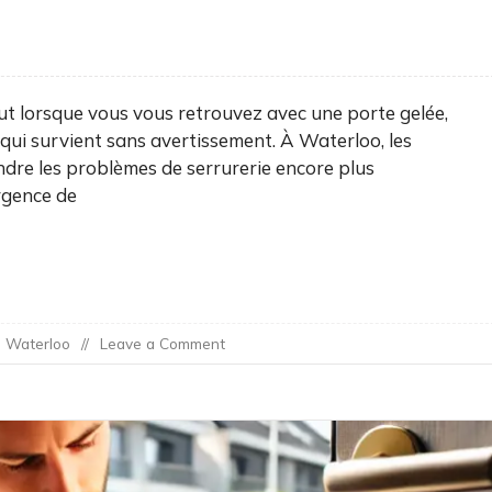
tout lorsque vous vous retrouvez avec une porte gelée,
qui survient sans avertissement. À Waterloo, les
ndre les problèmes de serrurerie encore plus
rgence de
on
e Waterloo
Leave a Comment
Services
d’Urgence
en
Hiver